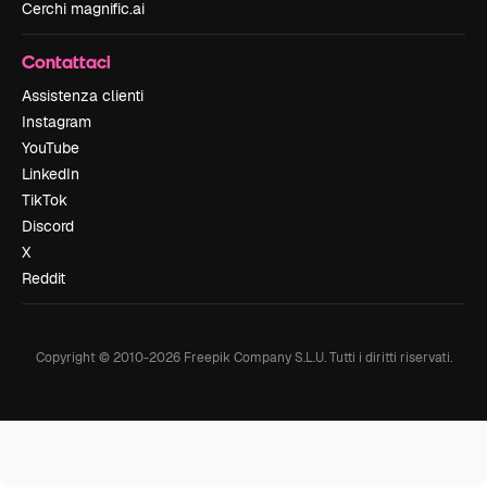
Cerchi magnific.ai
Contattaci
Assistenza clienti
Instagram
YouTube
LinkedIn
TikTok
Discord
X
Reddit
Copyright © 2010-
2026
Freepik Company S.L.U.
Tutti i diritti riservati
.