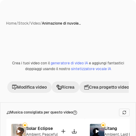
Home
/
Stock
/
Video
/
Animazione di nuvole…
Creata con IA
Crea i tuoi video con il
generatore di video IA
e aggiungi fantastici
Premium
doppiaggi usando il nostro
sintetizzatore vocale IA
Modifica video
Ricrea
Crea progetto video
Musica consigliata per questo video
Solar Eclipse
Litang
Ambient
,
Peaceful
Ambient
,
Laid Bac