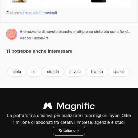
Esplora
altre opzioni musicali
Animazione di nuvole bianche multiple su cielo blu con sfondo per il testo
VectorFusionArt
Ti potrebbe anche interessare
Premium
Premium
Generato dall'IA
Premium
Premium
cielo
blu
sfondo
nuvola
bianco
spazio
c
La piattaforma creativa per realizzare i tuoi migliori lavori. Oltre
1 milione di abbonati tra creativi, imprese, agenzie e studi.
Italiano