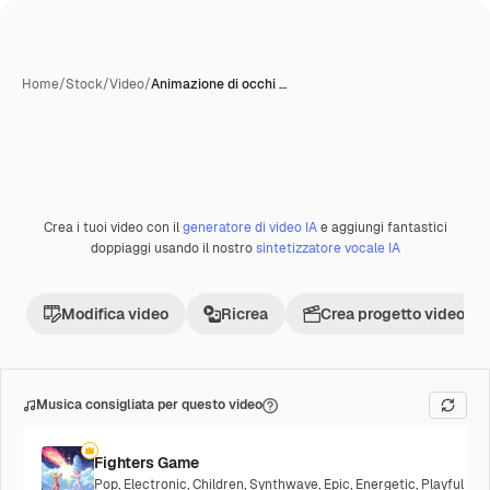
Home
/
Stock
/
Video
/
Animazione di occhi …
Crea i tuoi video con il
generatore di video IA
e aggiungi fantastici
Premium
doppiaggi usando il nostro
sintetizzatore vocale IA
Modifica video
Ricrea
Crea progetto video
Musica consigliata per questo video
Fighters Game
Pop
,
Electronic
,
Children
,
Synthwave
,
Epic
,
Energetic
,
Playful