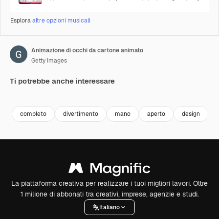
Esplora
altre opzioni musicali
Animazione di occhi da cartone animato
Getty Images
Ti potrebbe anche interessare
Premium
Premium
Premium
Premium
Generato da
completo
divertimento
mano
aperto
design
La piattaforma creativa per realizzare i tuoi migliori lavori. Oltre
1 milione di abbonati tra creativi, imprese, agenzie e studi.
Italiano