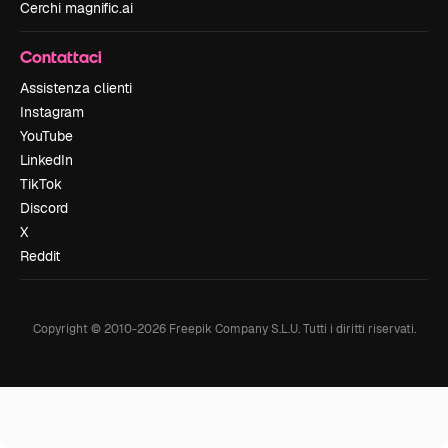
Cerchi magnific.ai
Contattaci
Assistenza clienti
Instagram
YouTube
LinkedIn
TikTok
Discord
X
Reddit
Copyright © 2010-
2026
Freepik Company S.L.U.
Tutti i diritti riservati
.