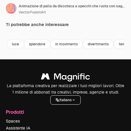
Animazione di palla da discoteca a specchi che ruota con sagome di persone che ballano
VectorFusionArt
Ti potrebbe anche interessare
Premium
Premium
Generato dall'IA
Premium
Premium
Generato da
luce
splendore
in movimento
divertimento
tempo l
La piattaforma creativa per realizzare i tuoi migliori lavori. Oltre
1 milione di abbonati tra creativi, imprese, agenzie e studi.
Italiano
Prodotti
Spaces
Assistente IA