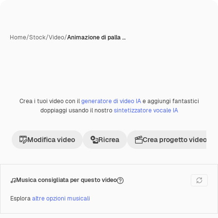
Home
/
Stock
/
Video
/
Animazione di palla …
Creata con IA
Crea i tuoi video con il
generatore di video IA
e aggiungi fantastici
Premium
doppiaggi usando il nostro
sintetizzatore vocale IA
Modifica video
Ricrea
Crea progetto video
Musica consigliata per questo video
Esplora
altre opzioni musicali