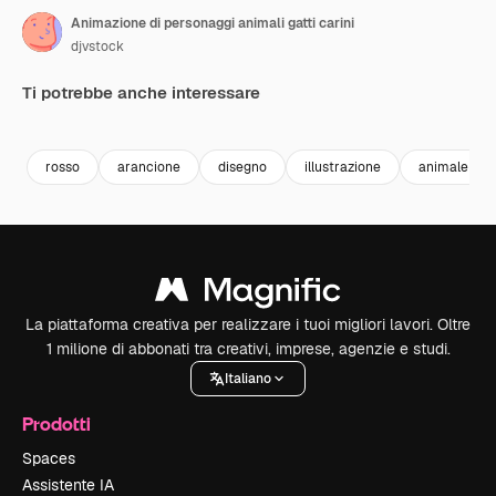
Animazione di personaggi animali gatti carini
djvstock
Ti potrebbe anche interessare
Premium
Premium
Premium
Premium
rosso
arancione
disegno
illustrazione
animale
La piattaforma creativa per realizzare i tuoi migliori lavori. Oltre
1 milione di abbonati tra creativi, imprese, agenzie e studi.
Italiano
Prodotti
Spaces
Assistente IA