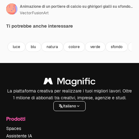
Animazione di un portiere di calcio su ghirigori gialli su sfondo verde
VectorFusionArt
Ti potrebbe anche interessare
Premium
Premium
Generato dall'IA
Premium
Premium
luce
blu
natura
colore
verde
sfondo
con
La piattaforma creativa per realizzare i tuoi migliori lavori. Oltre
1 milione di abbonati tra creativi, imprese, agenzie e studi.
Italiano
Prodotti
Spaces
Assistente IA