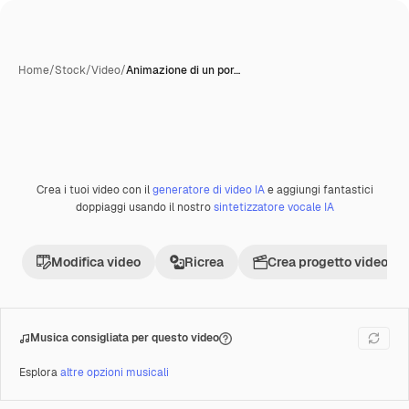
Home
/
Stock
/
Video
/
Animazione di un por…
Creata con IA
Crea i tuoi video con il
generatore di video IA
e aggiungi fantastici
Premium
doppiaggi usando il nostro
sintetizzatore vocale IA
Modifica video
Ricrea
Crea progetto video
Musica consigliata per questo video
Esplora
altre opzioni musicali