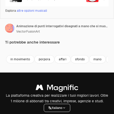
Esplora
altre opzioni musicali
Animazione di punti interrogativi disegnati a mano che si muovono su sfondo viola
VectorFusionArt
Ti potrebbe anche interessare
Premium
Premium
Generato dall'IA
Premium
Premium
in movimento
porpora
affari
sfondo
mano
de
La piattaforma creativa per realizzare i tuoi migliori lavori. Oltre
1 milione di abbonati tra creativi, imprese, agenzie e studi.
Italiano