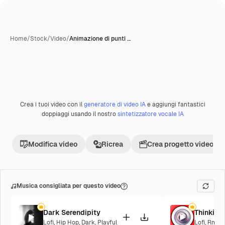
Home
/
Stock
/
Video
/
Animazione di punti …
Creata con IA
Crea i tuoi video con il
generatore di video IA
e aggiungi fantastici
Premium
doppiaggi usando il nostro
sintetizzatore vocale IA
Modifica video
Ricrea
Crea progetto video
Musica consigliata per questo video
Dark Serendipity
Thinking
Lofi
,
Hip Hop
,
Dark
,
Playful
Lofi
,
RnB
,
C