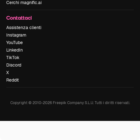
Cerchi magnific.ai
Contattaci
Assistenza clienti
Instagram
YouTube
LinkedIn
TikTok
Discord
X
Reddit
Copyright © 2010-
2026
Freepik Company S.L.U.
Tutti i diritti riservati
.