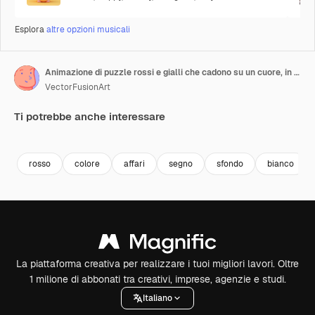
Esplora
altre opzioni musicali
Animazione di puzzle rossi e gialli che cadono su un cuore, in un contesto di puzzle a tema mese della consapevolezza sull'autismo.
VectorFusionArt
Ti potrebbe anche interessare
Premium
Premium
Generato dall'IA
Premium
Premium
rosso
colore
affari
segno
sfondo
bianco
La piattaforma creativa per realizzare i tuoi migliori lavori. Oltre
1 milione di abbonati tra creativi, imprese, agenzie e studi.
Italiano