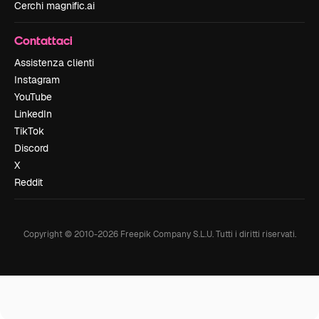
Cerchi magnific.ai
Contattaci
Assistenza clienti
Instagram
YouTube
LinkedIn
TikTok
Discord
X
Reddit
Copyright © 2010-
2026
Freepik Company S.L.U.
Tutti i diritti riservati
.