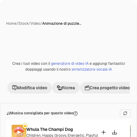
Home
/
Stock
/
Video
/
Animazione di puzzle…
Creata con IA
Crea i tuoi video con il
generatore di video IA
e aggiungi fantastici
Premium
doppiaggi usando il nostro
sintetizzatore vocale IA
Modifica video
Ricrea
Crea progetto video
Musica consigliata per questo video
Whula The Champi Dog
Children
,
Happy
,
Groovy
,
Energetic
,
Playful