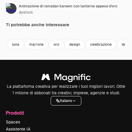
Animazione di ramadan kareem con lanterne appese d'oro
djvstock
Ti potrebbe anche interessare
Premium
Premium
Premium
Premium
luna
marrone
oro
design
celebrazione
decor
La piattaforma creativa per realizzare i tuoi migliori lavori. Oltre
1 milione di abbonati tra creativi, imprese, agenzie e studi.
Italiano
Prodotti
Spaces
Assistente IA