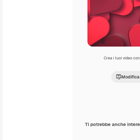
Crea i tuoi video con 
Modifica
Ti potrebbe anche inter
Premium
Premium