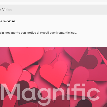
e ravvicina…
Animazione ravvicinata in movimento con motivo di piccoli cuori romantici su sfondo rosso lucido per San Valentino