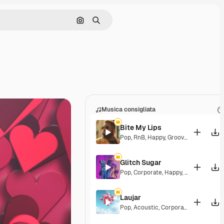
Cerca per immagine
Ricerca
Musica consigliata
Bite My Lips
Pop
,
RnB
,
Happy
,
Groovy
,
Soulful
,
Upb
Glitch Sugar
Pop
,
Corporate
,
Happy
,
Groovy
,
Upbea
Laujar
Pop
,
Acoustic
,
Corporate
,
Happy
,
Hop