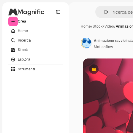
Crea
Home
/
Stock
/
Video
/
Animazion
Home
Ricerca
Motionflow
Stock
Esplora
Strumenti
Premium