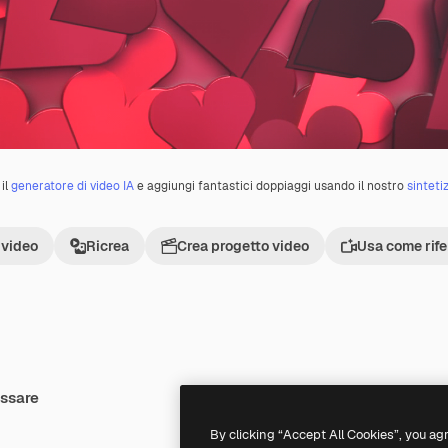
il
generatore di video IA
e aggiungi fantastici doppiaggi usando il nostro
sinteti
 video
Ricrea
Crea progetto video
Usa come rif
essare
Premium
Premium
By clicking “Accept All Cookies”, you ag