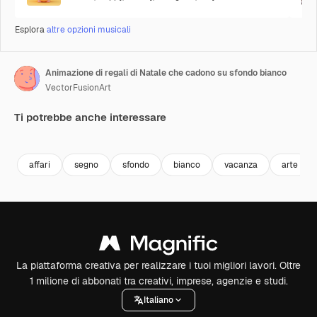
Esplora
altre opzioni musicali
Animazione di regali di Natale che cadono su sfondo bianco
VectorFusionArt
Ti potrebbe anche interessare
Premium
Premium
Generato dall'IA
Premium
Premium
affari
segno
sfondo
bianco
vacanza
arte
La piattaforma creativa per realizzare i tuoi migliori lavori. Oltre
1 milione di abbonati tra creativi, imprese, agenzie e studi.
Italiano