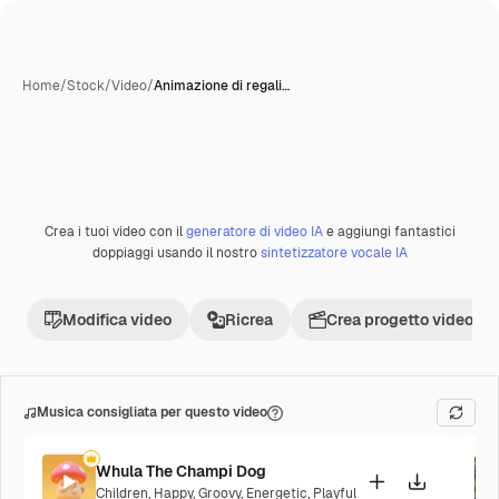
Home
/
Stock
/
Video
/
Animazione di regali…
Creata con IA
Crea i tuoi video con il
generatore di video IA
e aggiungi fantastici
Premium
doppiaggi usando il nostro
sintetizzatore vocale IA
Modifica video
Ricrea
Crea progetto video
Musica consigliata per questo video
Whula The Champi Dog
Children
,
Happy
,
Groovy
,
Energetic
,
Playful