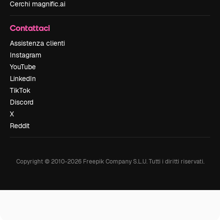
Cerchi magnific.ai
Contattaci
Assistenza clienti
Instagram
YouTube
LinkedIn
TikTok
Discord
X
Reddit
Copyright © 2010-
2026
Freepik Company S.L.U.
Tutti i diritti riservati
.