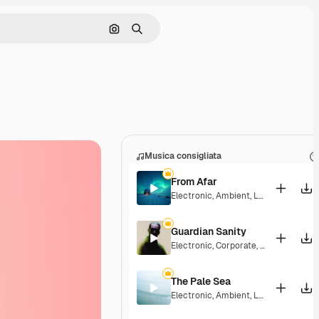
Cerca per immagine
Ricerca
Musica consigliata
From Afar
Electronic
,
Ambient
,
Laid Back
,
Peac
Guardian Sanity
Electronic
,
Corporate
,
Dramatic
,
Ener
The Pale Sea
Electronic
,
Ambient
,
Laid Back
,
Peac