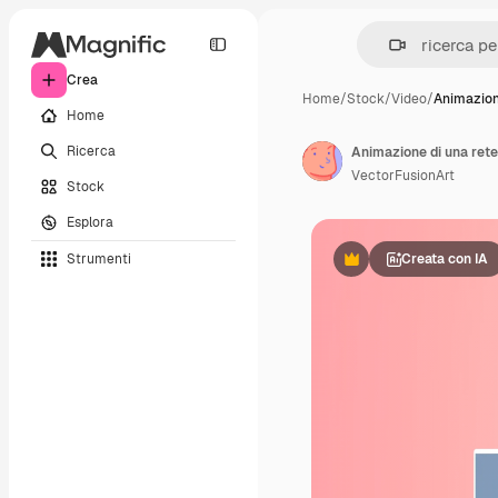
Crea
Home
/
Stock
/
Video
/
Animazion
Home
Ricerca
VectorFusionArt
Stock
Esplora
Strumenti
Creata con IA
Premium