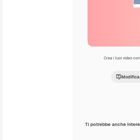
Crea i tuoi video con 
Modifica
Ti potrebbe anche inter
Premium
Premium