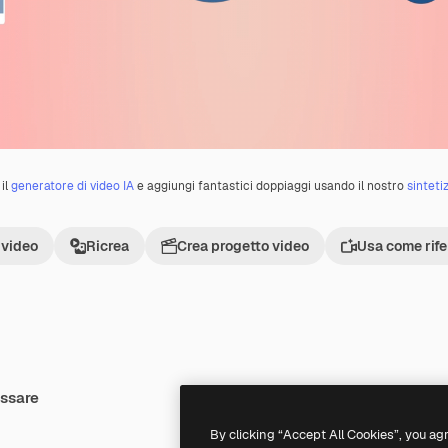
il
generatore di video IA
e aggiungi fantastici doppiaggi usando il nostro
sinteti
 video
Ricrea
Crea progetto video
Usa come rif
essare
Premium
Premium
Generato dall'IA
By clicking “Accept All Cookies”, you ag