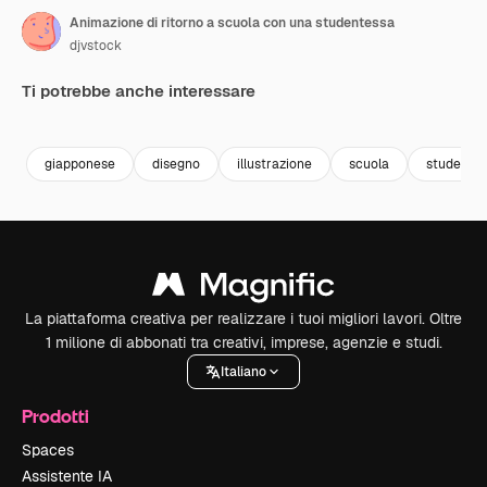
Animazione di ritorno a scuola con una studentessa
djvstock
Ti potrebbe anche interessare
Premium
Premium
Premium
Premium
giapponese
disegno
illustrazione
scuola
studente
La piattaforma creativa per realizzare i tuoi migliori lavori. Oltre
1 milione di abbonati tra creativi, imprese, agenzie e studi.
Italiano
Prodotti
Spaces
Assistente IA