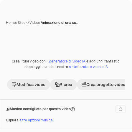
Home
/
Stock
/
Video
/
Animazione di una sc…
Creata con IA
Crea i tuoi video con il
generatore di video IA
e aggiungi fantastici
Premium
doppiaggi usando il nostro
sintetizzatore vocale IA
Modifica video
Ricrea
Crea progetto video
Musica consigliata per questo video
Esplora
altre opzioni musicali