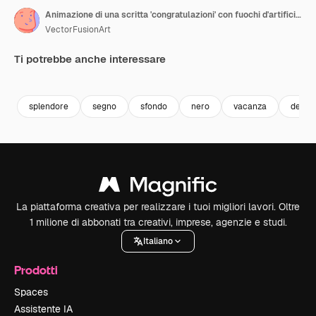
Animazione di una scritta 'congratulazioni' con fuochi d'artificio e stelle su sfondo nero.
VectorFusionArt
Ti potrebbe anche interessare
Premium
Premium
Generato dall'IA
Premium
Premium
Generato da
splendore
segno
sfondo
nero
vacanza
desig
La piattaforma creativa per realizzare i tuoi migliori lavori. Oltre
1 milione di abbonati tra creativi, imprese, agenzie e studi.
Italiano
Prodotti
Spaces
Assistente IA