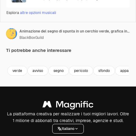
Esplora
altre opzioni musicali
Animazione del segno di spunta in un cerchio verde, grafica in movimento su sfondo bianco
BlackBoxGuild
Ti potrebbe anche interessare
Premium
Premium
Premium
Premium
verde
avviso
segno
pericolo
sfondo
apparta
La piattaforma creativa per realizzare i tuoi migliori lavori. Oltre
1 milione di abbonati tra creativi, imprese, agenzie e studi.
Italiano