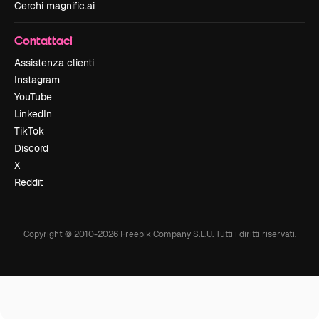
Cerchi magnific.ai
Contattaci
Assistenza clienti
Instagram
YouTube
LinkedIn
TikTok
Discord
X
Reddit
Copyright © 2010-
2026
Freepik Company S.L.U.
Tutti i diritti riservati
.