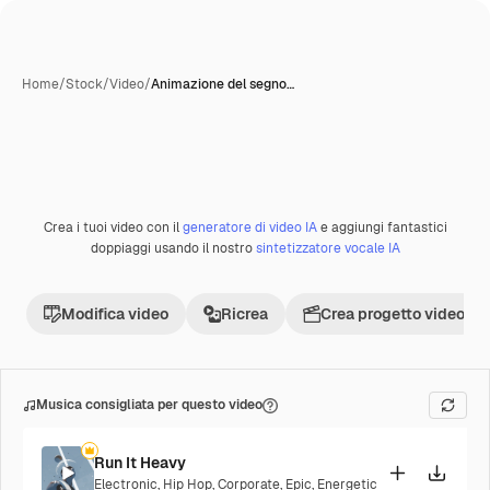
Home
/
Stock
/
Video
/
Animazione del segno…
Crea i tuoi video con il
generatore di video IA
e aggiungi fantastici
Premium
doppiaggi usando il nostro
sintetizzatore vocale IA
Modifica video
Ricrea
Crea progetto video
Musica consigliata per questo video
Run It Heavy
Electronic
,
Hip Hop
,
Corporate
,
Epic
,
Energetic