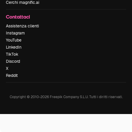
Cerchi magnific.ai
Contattaci
Assistenza clienti
Instagram
YouTube
LinkedIn
TikTok
Discord
X
Reddit
Copyright © 2010-
2026
Freepik Company S.L.U.
Tutti i diritti riservati
.