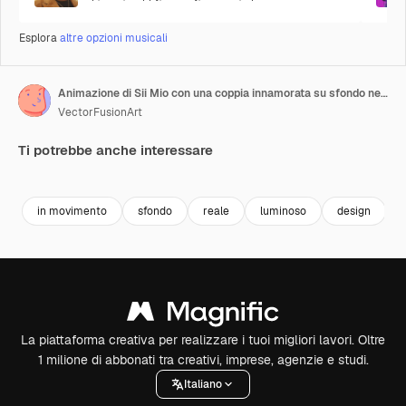
Esplora
altre opzioni musicali
Animazione di Sii Mio con una coppia innamorata su sfondo nero
VectorFusionArt
Ti potrebbe anche interessare
Premium
Premium
Generato dall'IA
Premium
Premium
in movimento
sfondo
reale
luminoso
design
La piattaforma creativa per realizzare i tuoi migliori lavori. Oltre
1 milione di abbonati tra creativi, imprese, agenzie e studi.
Italiano