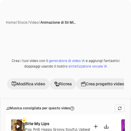
Home
/
Stock
/
Video
/
Animazione di Sii Mi…
Creata con IA
Crea i tuoi video con il
generatore di video IA
e aggiungi fantastici
Premium
doppiaggi usando il nostro
sintetizzatore vocale IA
Modifica video
Ricrea
Crea progetto video
Musica consigliata per questo video
Bite My Lips
Pop
,
RnB
,
Happy
,
Groovy
,
Soulful
,
Upbeat