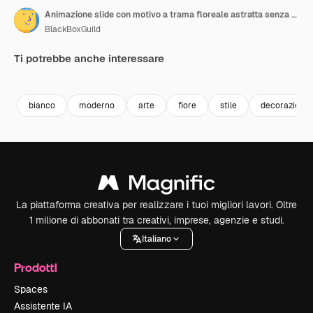
Animazione slide con motivo a trama floreale astratta senza soluzione di continuità in bianco e nero
BlackBoxGuild
Ti potrebbe anche interessare
Premium
Premium
Premium
Premium
bianco
moderno
arte
fiore
stile
decorazione
La piattaforma creativa per realizzare i tuoi migliori lavori. Oltre
1 milione di abbonati tra creativi, imprese, agenzie e studi.
Italiano
Prodotti
Spaces
Assistente IA