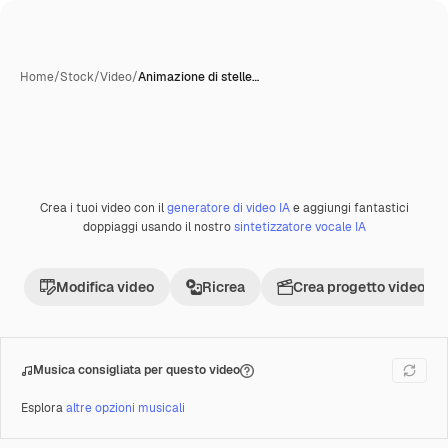
Home
/
Stock
/
Video
/
Animazione di stelle…
Creata con IA
Crea i tuoi video con il
generatore di video IA
e aggiungi fantastici
Premium
doppiaggi usando il nostro
sintetizzatore vocale IA
Modifica video
Ricrea
Crea progetto video
Musica consigliata per questo video
Esplora
altre opzioni musicali