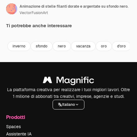
Animazione di stelle filanti dorate e argentate su sfondo nero.
VectorFusionArt
Ti potrebbe anche interessare
Premium
Premium
Generato dall'IA
Premium
Premium
Generato da
inverno
sfondo
nero
vacanza
oro
d'oro
La piattaforma creativa per realizzare i tuoi migliori lavori. Oltre
1 milione di abbonati tra creativi, imprese, agenzie e studi.
Italiano
Prodotti
Spaces
Assistente IA