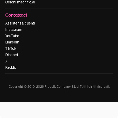
Cerchi magnific.ai
Contattaci
Assistenza clienti
Instagram
YouTube
LinkedIn
TikTok
Discord
X
Reddit
Copyright © 2010-
2026
Freepik Company S.L.U.
Tutti i diritti riservati
.