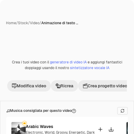
Home
/
Stock
/
Video
/
Animazione di testo …
Creata con IA
Crea i tuoi video con il
generatore di video IA
e aggiungi fantastici
Premium
doppiaggi usando il nostro
sintetizzatore vocale IA
Modifica video
Ricrea
Crea progetto video
Musica consigliata per questo video
Arabic Waves
Electronic
,
World
,
Groovy
,
Energetic
,
Dark