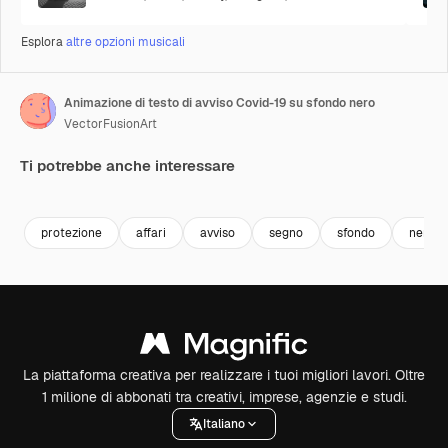
Esplora
altre opzioni musicali
Animazione di testo di avviso Covid-19 su sfondo nero
VectorFusionArt
Ti potrebbe anche interessare
Premium
Premium
Generato dall'IA
Premium
Premium
Generato da
protezione
affari
avviso
segno
sfondo
nero
La piattaforma creativa per realizzare i tuoi migliori lavori. Oltre
1 milione di abbonati tra creativi, imprese, agenzie e studi.
Italiano