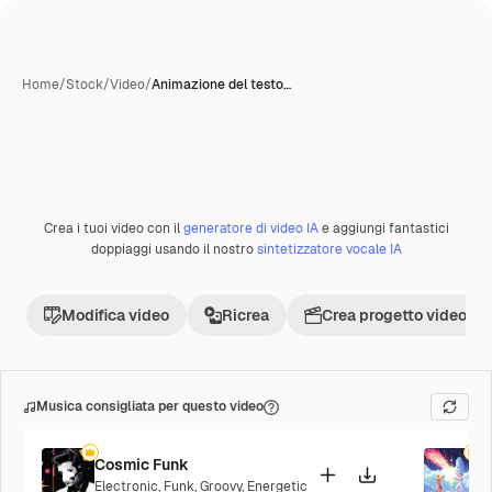
Home
/
Stock
/
Video
/
Animazione del testo…
Creata con IA
Crea i tuoi video con il
generatore di video IA
e aggiungi fantastici
Premium
doppiaggi usando il nostro
sintetizzatore vocale IA
Modifica video
Ricrea
Crea progetto video
Musica consigliata per questo video
Cosmic Funk
F
Electronic
,
Funk
,
Groovy
,
Energetic
P