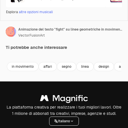
Esplora
altre opzioni musicali
Animazione del testo "fight" su linee geometriche in movimento
VectorFusionArt
Ti potrebbe anche interessare
Premium
Premium
Generato dall'IA
Premium
Premium
Generato da
in movimento
affari
segno
linea
design
astra
La piattaforma creativa per realizzare i tuoi migliori lavori. Oltre
1 milione di abbonati tra creativi, imprese, agenzie e studi.
Italiano