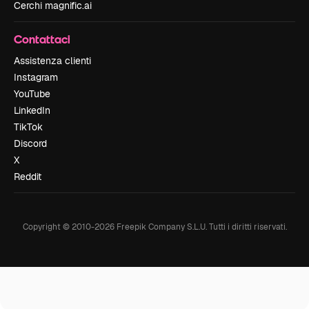
Cerchi magnific.ai
Contattaci
Assistenza clienti
Instagram
YouTube
LinkedIn
TikTok
Discord
X
Reddit
Copyright © 2010-
2026
Freepik Company S.L.U.
Tutti i diritti riservati
.