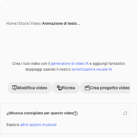
Home
/
Stock
/
Video
/
Animazione di testo …
Creata con IA
Crea i tuoi video con il
generatore di video IA
e aggiungi fantastici
Premium
doppiaggi usando il nostro
sintetizzatore vocale IA
Modifica video
Ricrea
Crea progetto video
Musica consigliata per questo video
Esplora
altre opzioni musicali