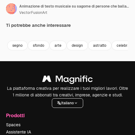
Animazione di testo musicale su sagome di persone che ballano
VectorFusionArt
Ti potrebbe anche interessare
Premium
Premium
Generato dall'IA
Premium
Premium
Generato da
segno
sfondo
arte
design
astratto
celebrazio
La piattaforma creativa per realizzare i tuoi migliori lavori. Oltre
1 milione di abbonati tra creativi, imprese, agenzie e studi.
Italiano
Prodotti
Spaces
Assistente IA