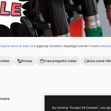
il
generatore di video IA
e aggiungi fantastici doppiaggi usando il nostro
sinteti
 video
Ricrea
Crea progetto video
Usa come rif
essare
Premium
Premium
Generato dall'IA
By clicking “Accept All Cookies”, you ag