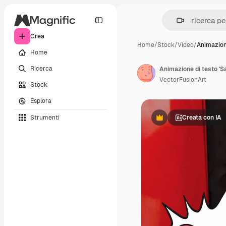
Crea
Home
/
Stock
/
Video
/
Animazion
Home
Ricerca
VectorFusionArt
Stock
Esplora
Strumenti
Creata con IA
Premium