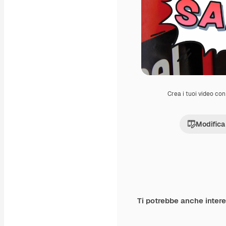
Crea i tuoi video con 
Modifica
Ti potrebbe anche inter
Premium
Premium
Generato dall'IA