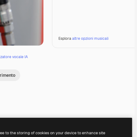
Esplora
altre opzioni musicali
zzatore vocale IA
erimento
Premium
Premium
Generato dall'IA
Premium
Premium
ree to the storing of cookies on your device to enhance site