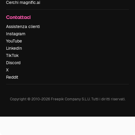
Cerchi magnific.ai
Contattaci
Assistenza clienti
Instagram
YouTube
LinkedIn
TikTok
Discord
X
Reddit
Copyright © 2010-
2026
Freepik Company S.L.U.
Tutti i diritti riservati
.