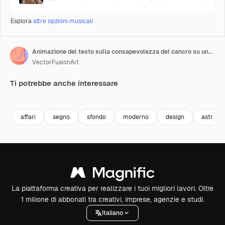
Esplora
altre opzioni musicali
Animazione del testo sulla consapevolezza del cancro su una donna caucasica
VectorFusionArt
Ti potrebbe anche interessare
Premium
Premium
Generato dall'IA
Premium
Premium
affari
segno
sfondo
moderno
design
astratto
La piattaforma creativa per realizzare i tuoi migliori lavori. Oltre
1 milione di abbonati tra creativi, imprese, agenzie e studi.
Italiano