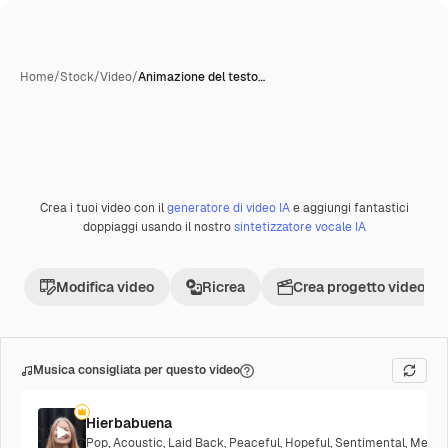
Home
/
Stock
/
Video
/
Animazione del testo…
Creata con IA
Crea i tuoi video con il
generatore di video IA
e aggiungi fantastici
Premium
doppiaggi usando il nostro
sintetizzatore vocale IA
Modifica video
Ricrea
Crea progetto video
Musica consigliata per questo video
Hierbabuena
Pop
,
Acoustic
,
Laid Back
,
Peaceful
,
Hopeful
,
Sentimental
,
Melanc