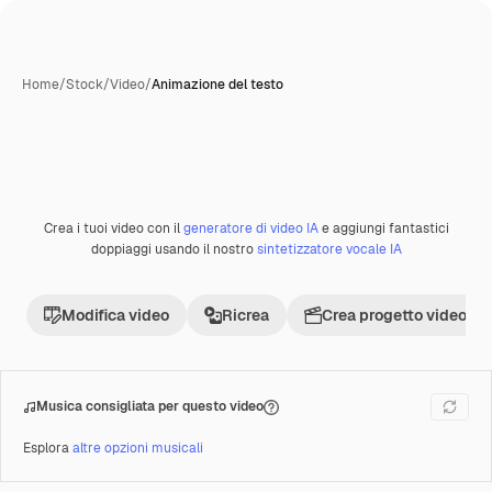
Home
/
Stock
/
Video
/
Animazione del testo
Creata con IA
Crea i tuoi video con il
generatore di video IA
e aggiungi fantastici
Premium
doppiaggi usando il nostro
sintetizzatore vocale IA
Modifica video
Ricrea
Crea progetto video
Musica consigliata per questo video
Esplora
altre opzioni musicali