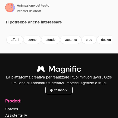
Animazione del testo
VectorFusionArt
Ti potrebbe anche interessare
Premium
Premium
Generato dall'IA
Premium
Premium
Generato da
affari
segno
sfondo
vacanza
cibo
design
La piattaforma creativa per realizzare i tuoi migliori lavori. Oltre
1 milione di abbonati tra creativi, imprese, agenzie e studi.
Italiano
Prodotti
Spaces
Assistente IA