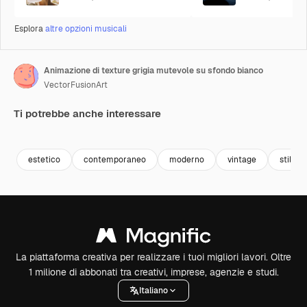
Esplora
altre opzioni musicali
Animazione di texture grigia mutevole su sfondo bianco
VectorFusionArt
Ti potrebbe anche interessare
Premium
Premium
Premium
Premium
estetico
contemporaneo
moderno
vintage
stile
La piattaforma creativa per realizzare i tuoi migliori lavori. Oltre
1 milione di abbonati tra creativi, imprese, agenzie e studi.
Italiano