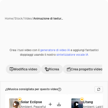
Home
/
Stock
/
Video
/
Animazione di textur…
Crea i tuoi video con il
generatore di video IA
e aggiungi fantastici
Premium
doppiaggi usando il nostro
sintetizzatore vocale IA
Modifica video
Ricrea
Crea progetto video
Musica consigliata per questo video
Solar Eclipse
Litang
Ambient
,
Peaceful
Ambient
,
Laid Bac