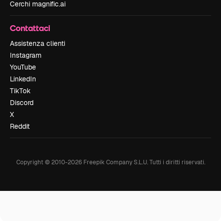
Cerchi magnific.ai
Contattaci
Assistenza clienti
Instagram
YouTube
LinkedIn
TikTok
Discord
X
Reddit
Copyright © 2010-
2026
Freepik Company S.L.U.
Tutti i diritti riservati
.