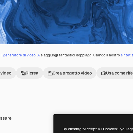
il
generatore di video IA
e aggiungi fantastici doppiaggi usando il nostro
sinteti
 video
Ricrea
Crea progetto video
Usa come rif
essare
Premium
Premium
By clicking “Accept All Cookies”, you ag