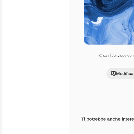
Crea i tuoi video con 
Modifica
Ti potrebbe anche inter
Premium
Premium