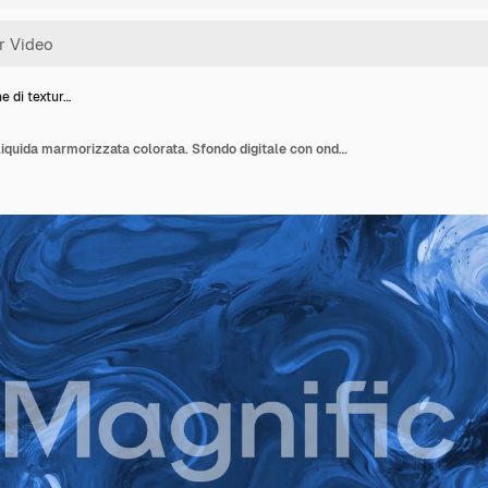
e di textur…
Animazione di texture liquida marmorizzata colorata. Sfondo digitale con onde colorate in movimento