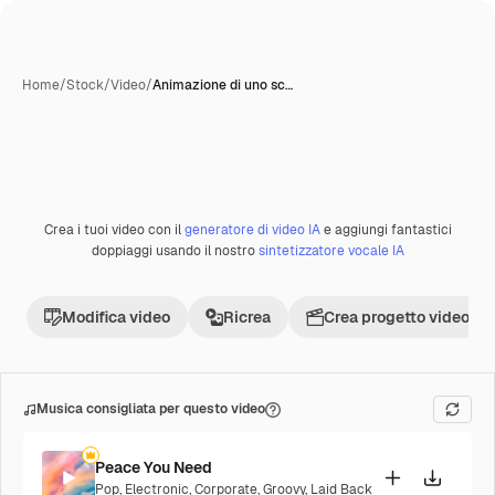
Home
/
Stock
/
Video
/
Animazione di uno sc…
Creata con IA
Crea i tuoi video con il
generatore di video IA
e aggiungi fantastici
Premium
doppiaggi usando il nostro
sintetizzatore vocale IA
Modifica video
Ricrea
Crea progetto video
Musica consigliata per questo video
Peace You Need
Pop
,
Electronic
,
Corporate
,
Groovy
,
Laid Back