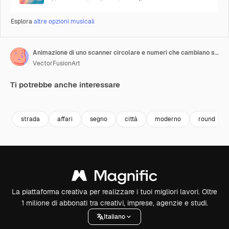
Esplora
altre opzioni musicali
Animazione di uno scanner circolare e numeri che cambiano su una donna asiatica che parla al telefono per strada
VectorFusionArt
Ti potrebbe anche interessare
Premium
Premium
Premium
Premium
strada
affari
segno
città
moderno
round
La piattaforma creativa per realizzare i tuoi migliori lavori. Oltre
1 milione di abbonati tra creativi, imprese, agenzie e studi.
Italiano