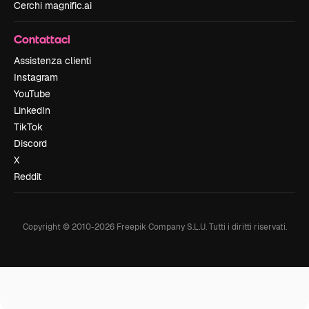
Cerchi magnific.ai
Contattaci
Assistenza clienti
Instagram
YouTube
LinkedIn
TikTok
Discord
X
Reddit
Copyright © 2010-
2026
Freepik Company S.L.U.
Tutti i diritti riservati
.