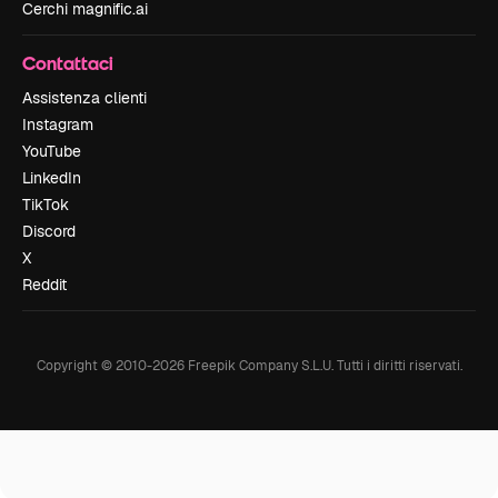
Cerchi magnific.ai
Contattaci
Assistenza clienti
Instagram
YouTube
LinkedIn
TikTok
Discord
X
Reddit
Copyright © 2010-
2026
Freepik Company S.L.U.
Tutti i diritti riservati
.