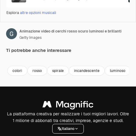
Esplora
altre opzioni musicali
Animazione video di cerchi rosso scuro luminosi e brillanti
Getty Images
Ti potrebbe anche interessare
Premium
Premium
Premium
Premium
colori
rosso
spirale
incandescente
luminoso
La piattaforma creativa per realizzare i tuoi migliori lavori. Oltre
1 milione di abbonati tra creativi, imprese, agenzie e studi.
Italiano