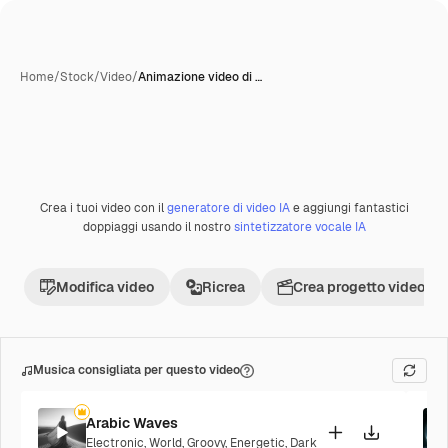
Home
/
Stock
/
Video
/
Animazione video di …
Crea i tuoi video con il
generatore di video IA
e aggiungi fantastici
Premium
doppiaggi usando il nostro
sintetizzatore vocale IA
Modifica video
Ricrea
Crea progetto video
Musica consigliata per questo video
Arabic Waves
Electronic
,
World
,
Groovy
,
Energetic
,
Dark