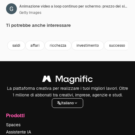
Animazione video a loop continuo per schermo: prezzo del simbolo dell'oro (materia prima) sui dati del mercato azionario
Getty Images
Ti potrebbe anche interessare
Premium
Premium
Premium
Premium
saldi
affari
ricchezza
investimento
successo
La piattaforma creativa per realizzare i tuoi migliori lavori. Oltre
1 milione di abbonati tra creativi, imprese, agenzie e studi.
Italiano
Prodotti
Spaces
Assistente IA