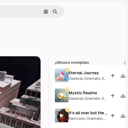
Cerca per immagine
Ricerca
Musica consigliata
Eternal Journey
Classical
,
Cinematic
,
Epic
Mystic Realms
Classical
,
Cinematic
,
Epic
,
Hopeful
It’s all over but the crying
Electronic
,
Cinematic
,
Epic
,
Dramatic