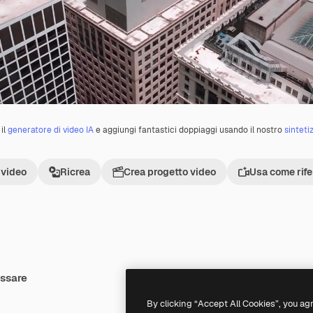
il
generatore di video IA
e aggiungi fantastici doppiaggi usando il nostro
sinteti
 video
Ricrea
Crea progetto video
Usa come rif
essare
Premium
Premium
By clicking “Accept All Cookies”, you ag