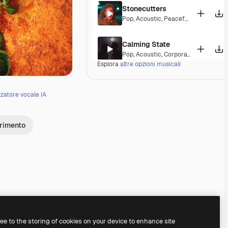
Stonecutters
Pop
,
Acoustic
,
Peaceful
,
Hopeful
,
Mel
Calming State
Pop
,
Acoustic
,
Corporate
,
Laid Back
,
Esplora
altre opzioni musicali
Parguito
Pop
,
Acoustic
,
Happy
,
Groovy
,
Laid B
zzatore vocale IA
If I Lose Myself Dancing
erimento
Pop
,
Acoustic
,
Reggae
,
Groovy
,
Laid 
Gentle Rains
Acoustic
,
Laid Back
,
Peaceful
,
Hopef
Her Beautiful Garden
Acoustic
,
Cinematic
,
Laid Back
,
Peac
Premium
Premium
Premium
Premium
ree to the storing of cookies on your device to enhance site