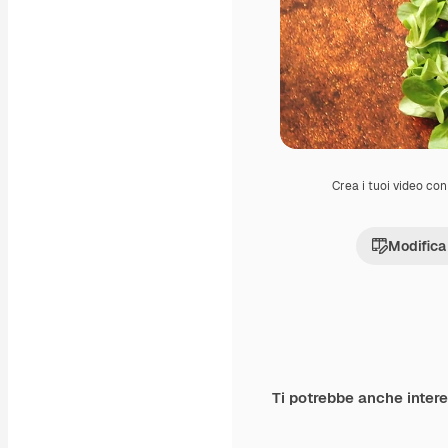
Crea i tuoi video con 
Modifica
Ti potrebbe anche inter
Premium
Premium