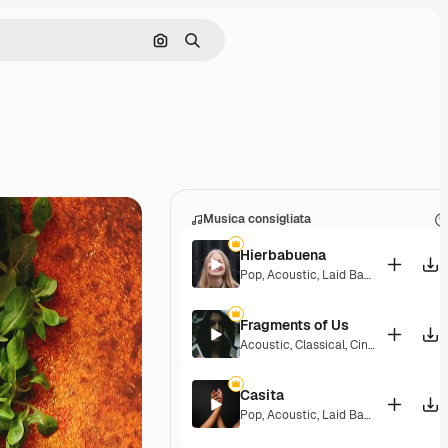
Cerca per immagine
Ricerca
Musica consigliata
Hierbabuena
Pop
,
Acoustic
,
Laid Back
,
Peaceful
,
H
Fragments of Us
Acoustic
,
Classical
,
Cinematic
,
Drama
Casita
Pop
,
Acoustic
,
Laid Back
,
Peaceful
,
H