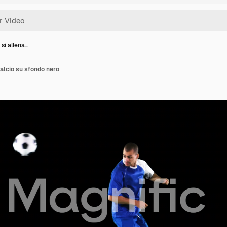
 si allena…
calcio su sfondo nero