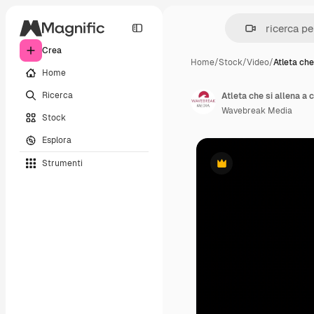
Crea
Home
/
Stock
/
Video
/
Atleta che
Home
Ricerca
Atleta che si allena a 
Wavebreak Media
Stock
Esplora
Strumenti
Premium