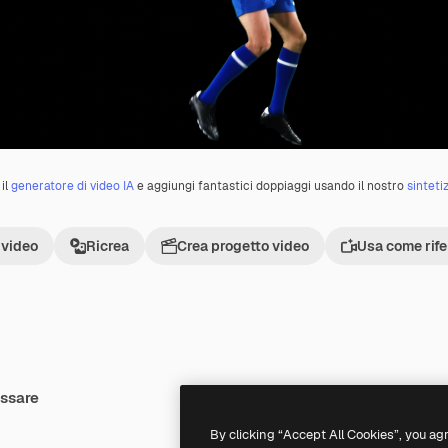
il
generatore di video IA
e aggiungi fantastici doppiaggi usando il nostro
sinteti
 video
Ricrea
Crea progetto video
Usa come rif
essare
Premium
Premium
By clicking “Accept All Cookies”, you ag