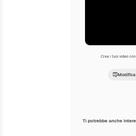
Crea i tuoi video con 
Modifica
Ti potrebbe anche inter
Premium
Premium