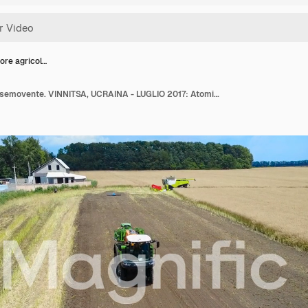
ore agricol…
Atomizzatore agricolo semovente. VINNITSA, UCRAINA - LUGLIO 2017: Atomizzatore agricolo semovente in un campo di campagna