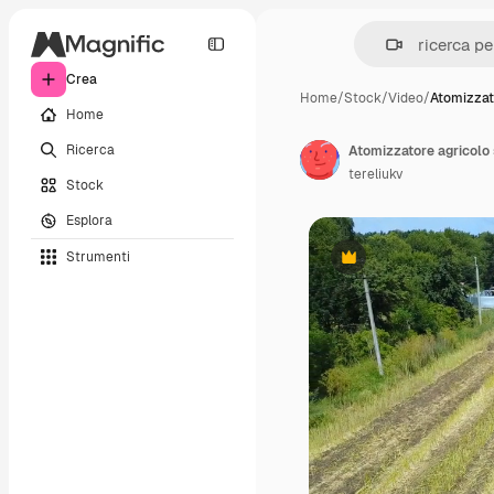
Crea
Home
/
Stock
/
Video
/
Atomizzat
Home
Ricerca
tereliukv
Stock
Esplora
Strumenti
Premium