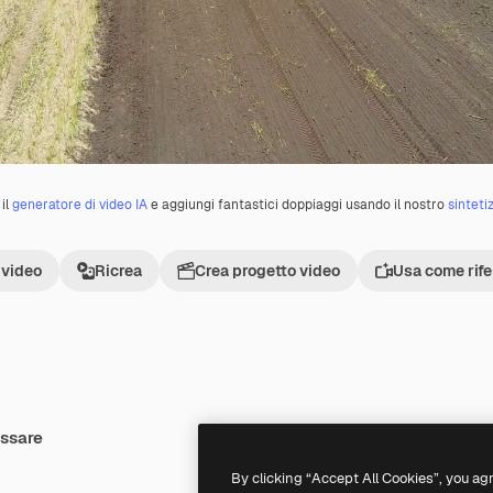
il
generatore di video IA
e aggiungi fantastici doppiaggi usando il nostro
sinteti
 video
Ricrea
Crea progetto video
Usa come rif
essare
Premium
Premium
By clicking “Accept All Cookies”, you ag