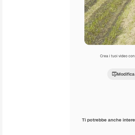
Crea i tuoi video con 
Modifica
Ti potrebbe anche inter
Premium
Premium