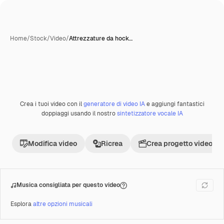
Home
/
Stock
/
Video
/
Attrezzature da hock…
Crea i tuoi video con il
generatore di video IA
e aggiungi fantastici
Premium
doppiaggi usando il nostro
sintetizzatore vocale IA
Modifica video
Ricrea
Crea progetto video
Musica consigliata per questo video
Esplora
altre opzioni musicali