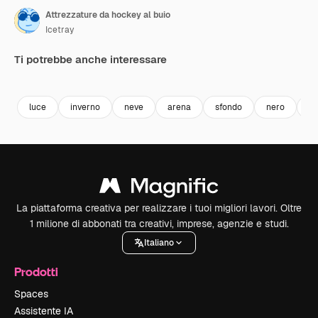
Attrezzature da hockey al buio
Icetray
Ti potrebbe anche interessare
Premium
Premium
Premium
Premium
luce
inverno
neve
arena
sfondo
nero
bi
La piattaforma creativa per realizzare i tuoi migliori lavori. Oltre
1 milione di abbonati tra creativi, imprese, agenzie e studi.
Italiano
Prodotti
Spaces
Assistente IA