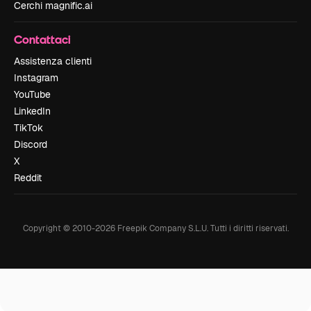
Cerchi magnific.ai
Contattaci
Assistenza clienti
Instagram
YouTube
LinkedIn
TikTok
Discord
X
Reddit
Copyright © 2010-
2026
Freepik Company S.L.U.
Tutti i diritti riservati
.