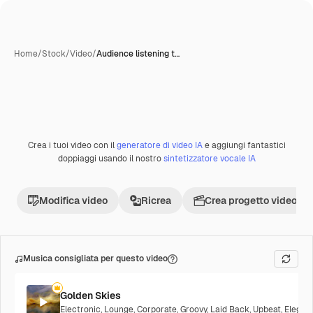
Home
/
Stock
/
Video
/
Audience listening t…
Creata con IA
Crea i tuoi video con il
generatore di video IA
e aggiungi fantastici
Premium
doppiaggi usando il nostro
sintetizzatore vocale IA
Modifica video
Ricrea
Crea progetto video
Musica consigliata per questo video
Golden Skies
Electronic
,
Lounge
,
Corporate
,
Groovy
,
Laid Back
,
Upbeat
,
Elegan