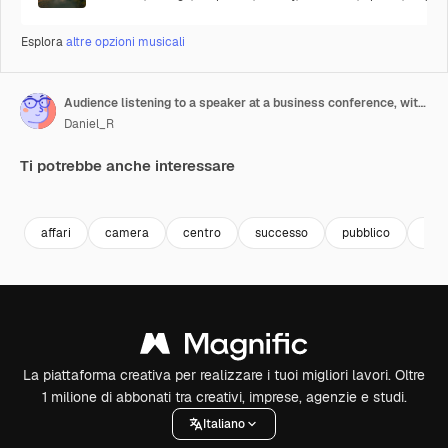
Esplora
altre opzioni musicali
Audience listening to a speaker at a business conference, with entrepreneurs and businessmen engaging in professional development and networking in a corporate setting
Daniel_R
Ti potrebbe anche interessare
Premium
Premium
Premium
Premium
Generato da
affari
camera
centro
successo
pubblico
con
La piattaforma creativa per realizzare i tuoi migliori lavori. Oltre
1 milione di abbonati tra creativi, imprese, agenzie e studi.
Italiano