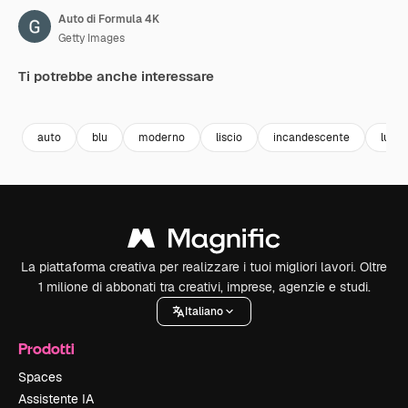
Auto di Formula 4K
Getty Images
Ti potrebbe anche interessare
Premium
Premium
Premium
Premium
auto
blu
moderno
liscio
incandescente
lumi
La piattaforma creativa per realizzare i tuoi migliori lavori. Oltre
1 milione di abbonati tra creativi, imprese, agenzie e studi.
Italiano
Prodotti
Spaces
Assistente IA