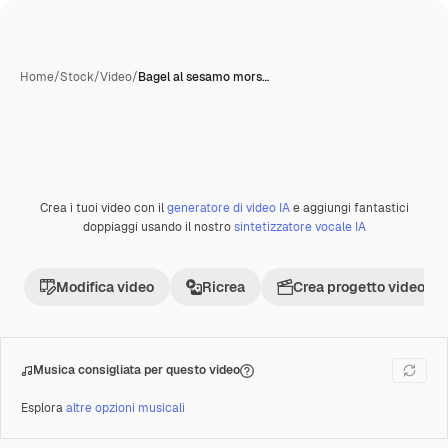
Home
/
Stock
/
Video
/
Bagel al sesamo mors…
Crea i tuoi video con il
generatore di video IA
e aggiungi fantastici
Premium
doppiaggi usando il nostro
sintetizzatore vocale IA
Modifica video
Ricrea
Crea progetto video
Musica consigliata per questo video
Esplora
altre opzioni musicali