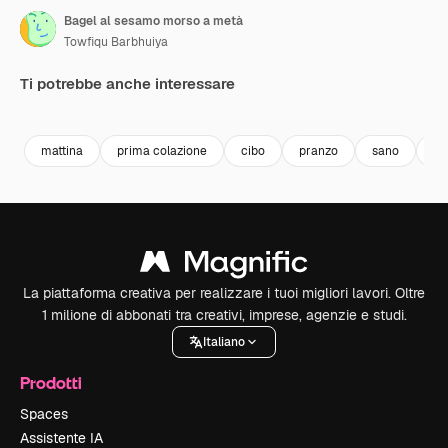
Bagel al sesamo morso a metà
Towfiqu Barbhuiya
Ti potrebbe anche interessare
Premium
Premium
Premium
Premium
mattina
prima colazione
cibo
pranzo
sano
pa
La piattaforma creativa per realizzare i tuoi migliori lavori. Oltre
1 milione di abbonati tra creativi, imprese, agenzie e studi.
Italiano
Prodotti
Spaces
Assistente IA