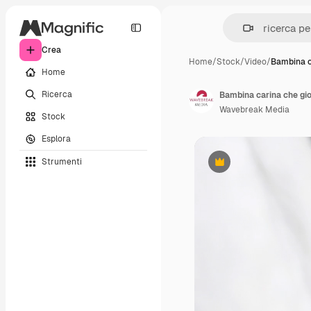
Crea
Home
/
Stock
/
Video
/
Bambina c
Home
Ricerca
Bambina carina che gi
Wavebreak Media
Stock
Esplora
Strumenti
Premium