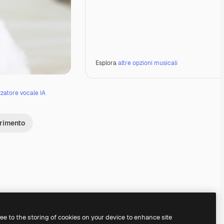
Esplora
altre opzioni musicali
zzatore vocale IA
erimento
Premium
Premium
Premium
Premium
ree to the storing of cookies on your device to enhance site