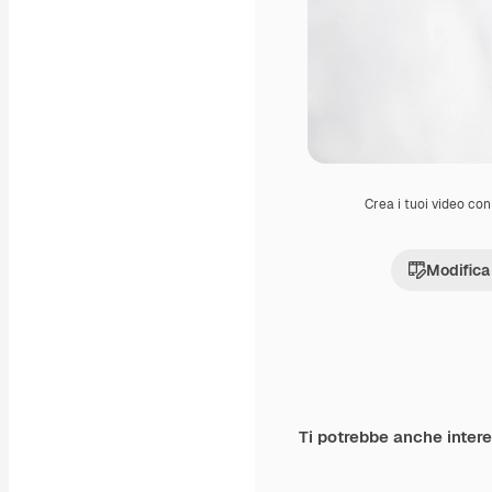
Crea i tuoi video con 
Modifica
Ti potrebbe anche inter
Premium
Premium