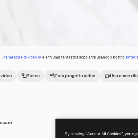
il
generatore di video IA
e aggiungi fantastici doppiaggi usando il nostro
sinteti
 video
Ricrea
Crea progetto video
Usa come rif
essare
Premium
Premium
By clicking “Accept All Cookies”, you ag