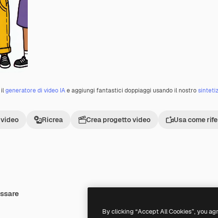
il
generatore di video IA
e aggiungi fantastici doppiaggi usando il nostro
sinteti
 video
Ricrea
Crea progetto video
Usa come rif
essare
Premium
Premium
Generato dall'IA
By clicking “Accept All Cookies”, you ag