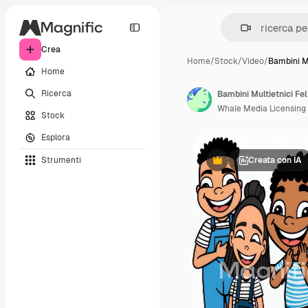
Crea
Home
/
Stock
/
Video
/
Bambini Mu
Home
Ricerca
Bambini Multietnici Fel
Whale Media Licensing
Stock
Esplora
Strumenti
Creata con IA
Premium