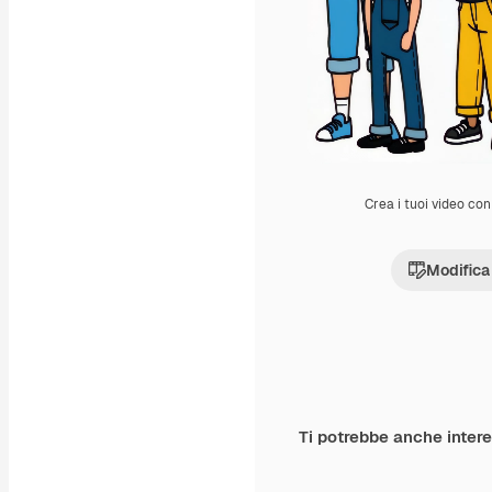
Crea i tuoi video con 
Modifica
Ti potrebbe anche inter
Premium
Premium
Generato dall'IA