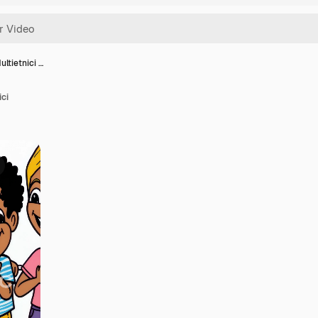
ltietnici …
ici