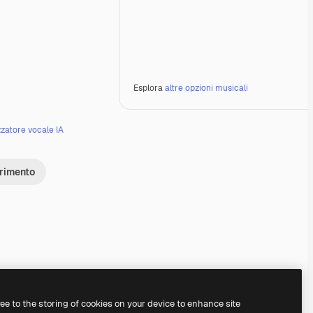
Esplora
altre opzioni musicali
zzatore vocale IA
erimento
Premium
Premium
Generato dall'IA
Premium
Premium
Generato dall'IA
ree to the storing of cookies on your device to enhance site