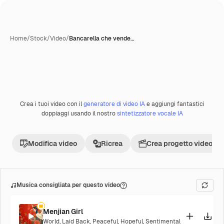
Home
/
Stock
/
Video
/
Bancarella che vende…
Crea i tuoi video con il
generatore di video IA
e aggiungi fantastici
Premium
doppiaggi usando il nostro
sintetizzatore vocale IA
Modifica video
Ricrea
Crea progetto video
Musica consigliata per questo video
Menjian Girl
World
,
Laid Back
,
Peaceful
,
Hopeful
,
Sentimental