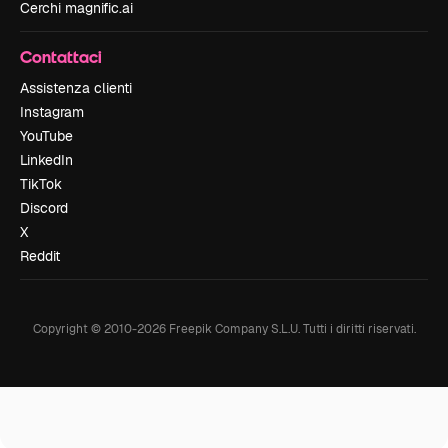
Cerchi magnific.ai
Contattaci
Assistenza clienti
Instagram
YouTube
LinkedIn
TikTok
Discord
X
Reddit
Copyright © 2010-
2026
Freepik Company S.L.U.
Tutti i diritti riservati
.