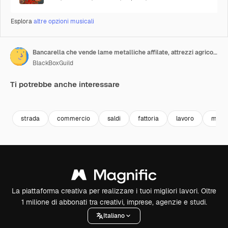
Esplora
altre opzioni musicali
Bancarella che vende lame metalliche affilate, attrezzi agricoli e falci
BlackBoxGuild
Ti potrebbe anche interessare
Premium
Premium
Premium
Premium
strada
commercio
saldi
fattoria
lavoro
mano
La piattaforma creativa per realizzare i tuoi migliori lavori. Oltre
1 milione di abbonati tra creativi, imprese, agenzie e studi.
Italiano