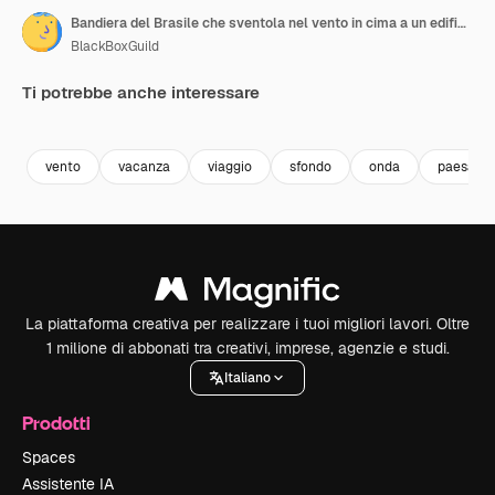
Bandiera del Brasile che sventola nel vento in cima a un edificio a Malir, Karachi
BlackBoxGuild
Ti potrebbe anche interessare
Premium
Premium
Premium
Premium
vento
vacanza
viaggio
sfondo
onda
paesaggi
La piattaforma creativa per realizzare i tuoi migliori lavori. Oltre
1 milione di abbonati tra creativi, imprese, agenzie e studi.
Italiano
Prodotti
Spaces
Assistente IA