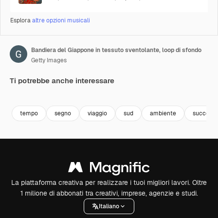
Esplora
altre opzioni musicali
Bandiera del Giappone in tessuto sventolante, loop di sfondo
Getty Images
Ti potrebbe anche interessare
Premium
Premium
Premium
Premium
tempo
segno
viaggio
sud
ambiente
success
La piattaforma creativa per realizzare i tuoi migliori lavori. Oltre
1 milione di abbonati tra creativi, imprese, agenzie e studi.
Italiano