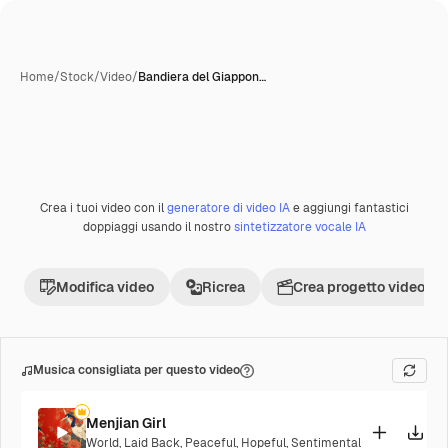
Home
/
Stock
/
Video
/
Bandiera del Giappon…
Crea i tuoi video con il
generatore di video IA
e aggiungi fantastici
Premium
doppiaggi usando il nostro
sintetizzatore vocale IA
Modifica video
Ricrea
Crea progetto video
Musica consigliata per questo video
Menjian Girl
World
,
Laid Back
,
Peaceful
,
Hopeful
,
Sentimental