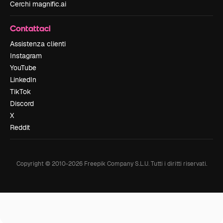
Cerchi magnific.ai
Contattaci
Assistenza clienti
Instagram
YouTube
LinkedIn
TikTok
Discord
X
Reddit
Copyright © 2010-
2026
Freepik Company S.L.U.
Tutti i diritti riservati
.