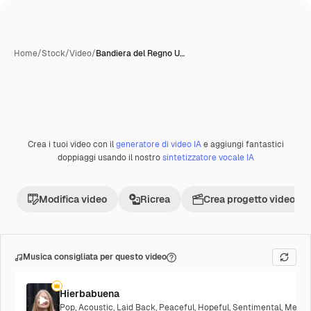
Home
/
Stock
/
Video
/
Bandiera del Regno U…
Crea i tuoi video con il
generatore di video IA
e aggiungi fantastici
Premium
doppiaggi usando il nostro
sintetizzatore vocale IA
Modifica video
Ricrea
Crea progetto video
Musica consigliata per questo video
Hierbabuena
Pop
,
Acoustic
,
Laid Back
,
Peaceful
,
Hopeful
,
Sentimental
,
Melanc