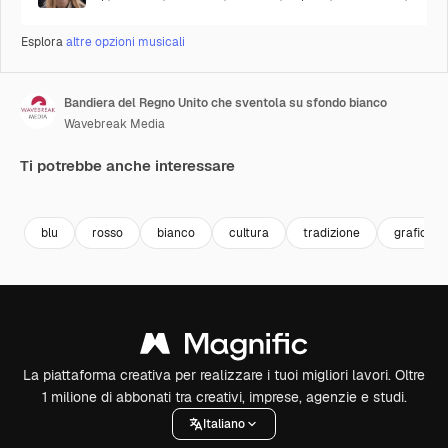
Esplora
altre opzioni musicali
Bandiera del Regno Unito che sventola su sfondo bianco
Wavebreak Media
Ti potrebbe anche interessare
Premium
Premium
Premium
Premium
blu
rosso
bianco
cultura
tradizione
grafico
La piattaforma creativa per realizzare i tuoi migliori lavori. Oltre
1 milione di abbonati tra creativi, imprese, agenzie e studi.
Italiano