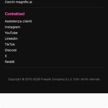
Cerchi magnific.ai
Contattaci
Assistenza clienti
Instagram
YouTube
LinkedIn
TikTok
Discord
X
Reddit
Copyright © 2010-
2026
Freepik Company S.L.U.
Tutti i diritti riservati
.