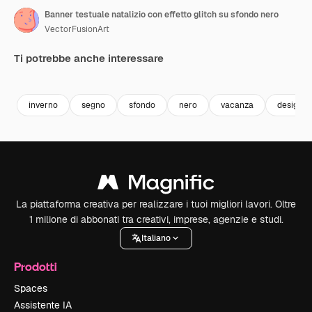
Banner testuale natalizio con effetto glitch su sfondo nero
VectorFusionArt
Ti potrebbe anche interessare
Premium
Premium
Generato dall'IA
Premium
Premium
Generato da
inverno
segno
sfondo
nero
vacanza
design
La piattaforma creativa per realizzare i tuoi migliori lavori. Oltre
1 milione di abbonati tra creativi, imprese, agenzie e studi.
Italiano
Prodotti
Spaces
Assistente IA