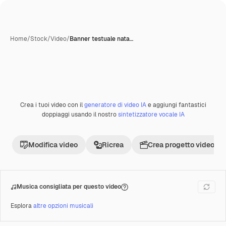
Home
/
Stock
/
Video
/
Banner testuale nata…
Creata con IA
Crea i tuoi video con il
generatore di video IA
e aggiungi fantastici
Premium
doppiaggi usando il nostro
sintetizzatore vocale IA
Modifica video
Ricrea
Crea progetto video
Musica consigliata per questo video
Esplora
altre opzioni musicali