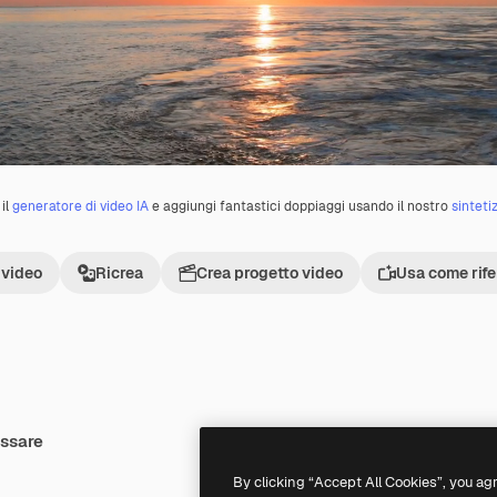
il
generatore di video IA
e aggiungi fantastici doppiaggi usando il nostro
sinteti
 video
Ricrea
Crea progetto video
Usa come rif
essare
Premium
Premium
Generato dall'IA
By clicking “Accept All Cookies”, you ag