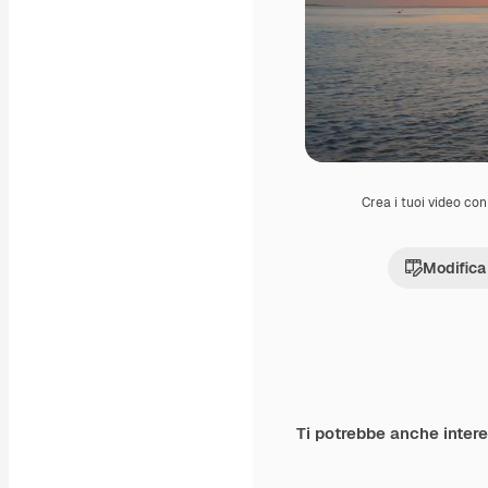
Crea i tuoi video con 
Modifica
Ti potrebbe anche inter
Premium
Premium