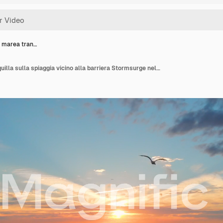
 marea tran…
Una bassa marea tranquilla sulla spiaggia vicino alla barriera Stormsurge nel sud-ovest dei Paesi Bassi, al tramonto.