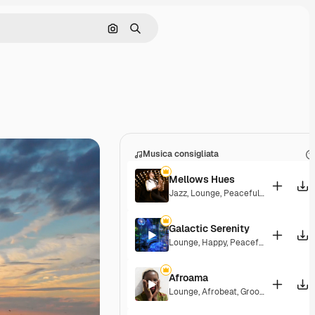
Cerca per immagine
Ricerca
Musica consigliata
Mellows Hues
Jazz
,
Lounge
,
Peaceful
,
Playful
Galactic Serenity
Lounge
,
Happy
,
Peaceful
Afroama
Lounge
,
Afrobeat
,
Groovy
,
Peaceful
,
S