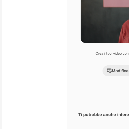
Crea i tuoi video con 
Modifica
Ti potrebbe anche inter
Premium
Premium