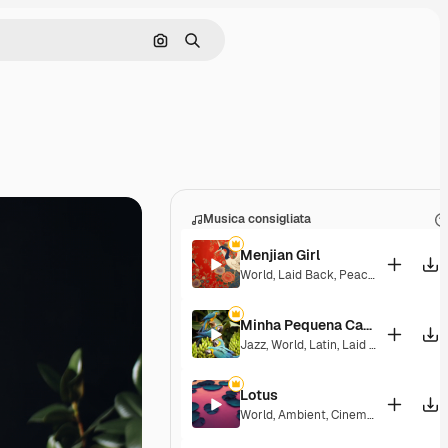
Cerca per immagine
Ricerca
Musica consigliata
Menjian Girl
World
,
Laid Back
,
Peaceful
,
Hopeful
,
Minha Pequena Casa Rosa
Jazz
,
World
,
Latin
,
Laid Back
,
Peacefu
Lotus
World
,
Ambient
,
Cinematic
,
Laid Bac