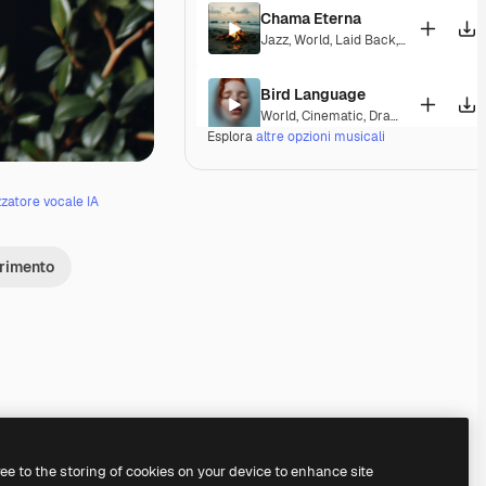
Chama Eterna
Jazz
,
World
,
Laid Back
,
Peaceful
,
Hop
Bird Language
World
,
Cinematic
,
Dramatic
,
Laid Bac
Esplora
altre opzioni musicali
Indian Princess
World
,
Ambient
,
Peaceful
zzatore vocale IA
Meenakshi Amman
erimento
World
,
Cinematic
,
Dramatic
,
Laid Bac
Wujian River
World
,
Cinematic
,
Peaceful
,
Hopeful
Warbling birds
World
,
Cinematic
,
Peaceful
,
Hopeful
Premium
Premium
Premium
Premium
ree to the storing of cookies on your device to enhance site