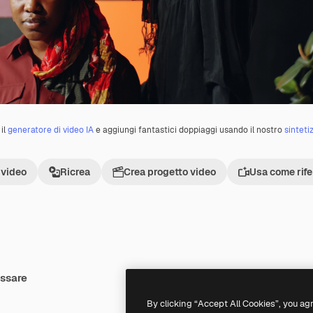
il
generatore di video IA
e aggiungi fantastici doppiaggi usando il nostro
sinteti
 video
Ricrea
Crea progetto video
Usa come rif
essare
Premium
Premium
By clicking “Accept All Cookies”, you ag