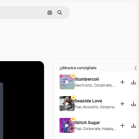
Cerca per immagine
Ricerca
Musica consigliata
Slumbercoil
Electronic
,
Corporate
,
Groovy
,
Upbeat
Seaside Love
Pop
,
Acoustic
,
Corporate
,
Peaceful
,
H
Glitch Sugar
Pop
,
Corporate
,
Happy
,
Groovy
,
Upbea