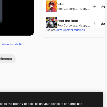
24K
Pop
,
Corporate
,
Happy
,
Energetic
,
Pla
Feel the Beat
Pop
,
Corporate
,
Happy
,
Groovy
,
Energ
Esplora
altre opzioni musicali
Dominion
Pop
,
Electronic
,
Corporate
,
Happy
,
Gr
zzatore vocale IA
Fine Day Anthem
erimento
Pop
,
Corporate
,
Happy
,
Groovy
,
Peace
You Were Right
Pop
,
Electronic
,
Corporate
,
Synthwav
7 Deadly Sins
Pop
,
Rock
,
Corporate
,
Happy
,
Energet
Premium
Premium
Premium
Premium
ree to the storing of cookies on your device to enhance site