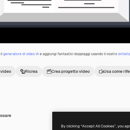
il
generatore di video IA
e aggiungi fantastici doppiaggi usando il nostro
sinteti
 video
Ricrea
Crea progetto video
Usa come rif
essare
Premium
Premium
By clicking “Accept All Cookies”, you ag