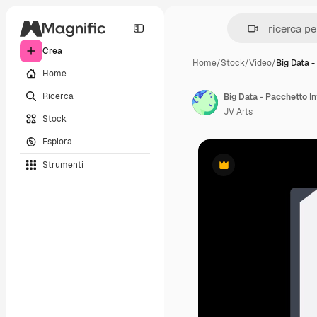
Crea
Home
/
Stock
/
Video
/
Big Data 
Home
Ricerca
Big Data - Pacchetto In
JV Arts
Stock
Esplora
Strumenti
Premium