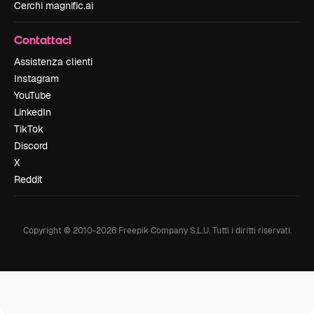
Cerchi magnific.ai
Contattaci
Assistenza clienti
Instagram
YouTube
LinkedIn
TikTok
Discord
X
Reddit
Copyright © 2010-
2026
Freepik Company S.L.U.
Tutti i diritti riservati
.