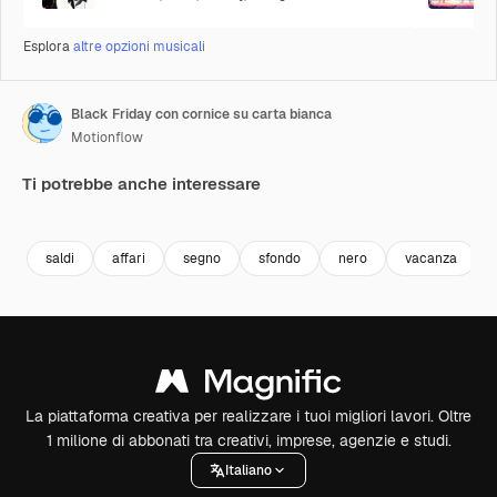
Esplora
altre opzioni musicali
Black Friday con cornice su carta bianca
Motionflow
Ti potrebbe anche interessare
Premium
Premium
Premium
Premium
saldi
affari
segno
sfondo
nero
vacanza
La piattaforma creativa per realizzare i tuoi migliori lavori. Oltre
1 milione di abbonati tra creativi, imprese, agenzie e studi.
Italiano