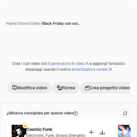
Home
/
Stock
/
Video
/
Black Friday con cor…
Crea i tuoi video con il
generatore di video IA
e aggiungi fantastici
Premium
doppiaggi usando il nostro
sintetizzatore vocale IA
Modifica video
Ricrea
Crea progetto video
Musica consigliata per questo video
Cosmic Funk
F
Electronic
,
Funk
,
Groovy
,
Energetic
P