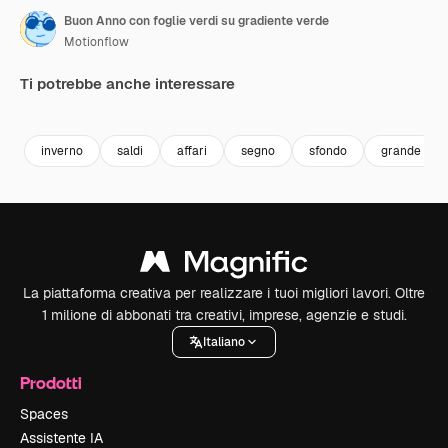
Buon Anno con foglie verdi su gradiente verde
Motionflow
Ti potrebbe anche interessare
Premium
Premium
Premium
Premium
inverno
saldi
affari
segno
sfondo
grande
La piattaforma creativa per realizzare i tuoi migliori lavori. Oltre
1 milione di abbonati tra creativi, imprese, agenzie e studi.
Italiano
Prodotti
Spaces
Assistente IA