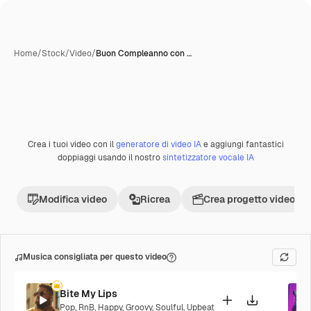
Home
/
Stock
/
Video
/
Buon Compleanno con …
Crea i tuoi video con il
generatore di video IA
e aggiungi fantastici
Premium
doppiaggi usando il nostro
sintetizzatore vocale IA
Modifica video
Ricrea
Crea progetto video
Musica consigliata per questo video
Bite My Lips
Pop
,
RnB
,
Happy
,
Groovy
,
Soulful
,
Upbeat