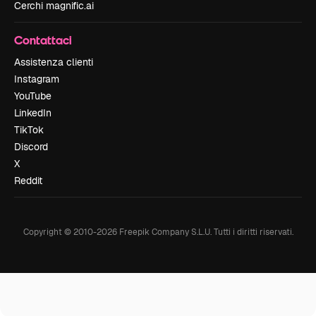
Cerchi magnific.ai
Contattaci
Assistenza clienti
Instagram
YouTube
LinkedIn
TikTok
Discord
X
Reddit
Copyright © 2010-
2026
Freepik Company S.L.U.
Tutti i diritti riservati
.