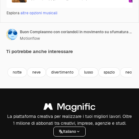
Esplora
altre opzioni musicali
Buon Compleanno con coriandoli in movimento su sfumatura viola
Motionflow
Ti potrebbe anche interessare
Premium
Premium
Premium
Premium
notte
neve
divertimento
lusso
spazio
neon
La piattaforma creativa per realizzare i tuoi migliori lavori. Oltre
1 milione di abbonati tra creativi, imprese, agenzie e studi.
Italiano