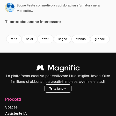
Buone Feste con motivo a cubi dorati su sfumatura nera
Motionflow
Ti potrebbe anche interessare
Premium
Premium
Premium
Premium
ferie
saldi
affari
segno
sfondo
grande
v
La piattaforma creativa per realizzare i tuoi migliori lavori. Oltre
1 milione di abbonati tra creativi, imprese, agenzie e studi.
Italiano
Prodotti
Spaces
Assistente IA